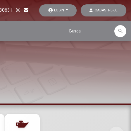
-3063
|
account_circle
LOGIN
CADASTRE-SE
search