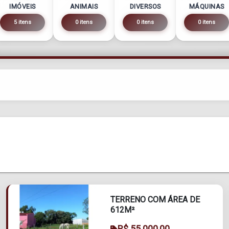
IMÓVEIS
ANIMAIS
DIVERSOS
MÁQUINAS
5 itens
0 itens
0 itens
0 itens
TERRENO COM ÁREA DE
612M²
R$ 55.000,00