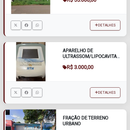
DETALHES
APARELHO DE
ULTRASSOM/LIPOCAVITAÇ
ÃO FOCALIZADO
R$ 3.000,00
ULTRAFOCUS HTM
DETALHES
FRAÇÃO DE TERRENO
URBANO