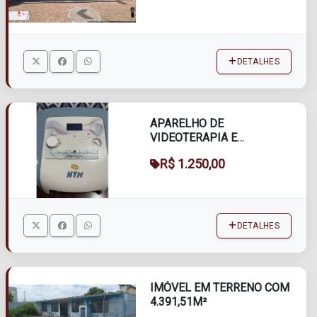
DETALHES
APARELHO DE
VIDEOTERAPIA E
VENTOSATERAPIA, BEAUTY
R$ 1.250,00
DERMO HTM
DETALHES
IMÓVEL EM TERRENO COM
4.391,51M²