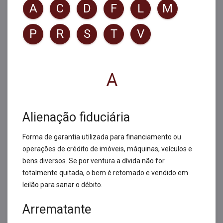
A
C
D
F
L
M
P
R
S
T
V
A
Alienação fiduciária
Forma de garantia utilizada para financiamento ou
operações de crédito de imóveis, máquinas, veículos e
bens diversos. Se por ventura a dívida não for
totalmente quitada, o bem é retomado e vendido em
leilão para sanar o débito.
Arrematante